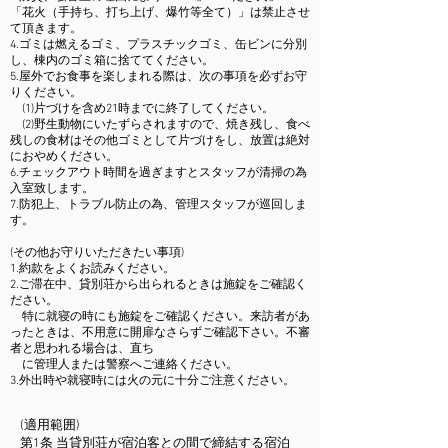
「花火（手持ち、打ち上げ、爆竹等全て）」は禁止させ
て頂きます。
​4.ゴミは燃えるゴミ、プラスチックゴミ、缶ビンに分別
し、棟内のゴミ箱に捨ててください。
5.屋外でお食事を楽しまれる際は、次の事項を必ずお守
りください。
(1)片づけを含め21時までに終了してください。
(2)​野生動物にいたずらされますので、焼き残し、食べ
残しの食材はその他ゴミとして片づけをし、放置は絶対
におやめください。
6.チェックアウト時間を過ぎますとスタッフが清掃の為
入室致します。
7.防犯上、トラブル防止の為、管理スタッフが巡回しま
す。
(その他お守りいただきたい事項)​
1.約款をよくお読みください。
2.ご滞在中、貸別荘から出られるときは施錠をご確認く
ださい。
特に就寝の時にも施錠をご確認ください。来訪者があ
ったときは、不用意に開扉なさらずご確認下さい。不審
者と思われる場合は、直ち
に管理人または警察へご連絡ください。
3.外出時や就寝時には火の元に十分ご注意ください。
(適用範囲)
第1条 当貸別荘が宿泊客との間で締結する宿泊