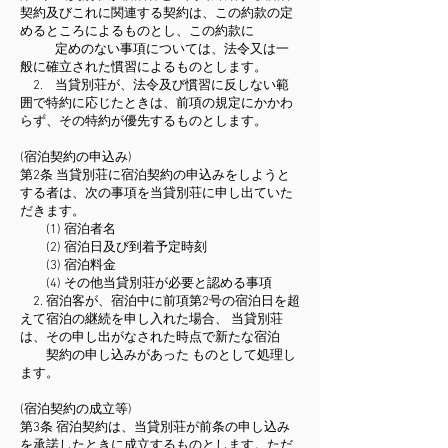
契約及びこれに関連する契約は、この約款の定
めるところによるものとし、この約款に
定めのない事項については、法令又は一
般に確立された慣習によるものとします。
2. 当貸別荘が、法令及び慣習に反しない範
囲で特約に応じたときは、前項の規定にかかわ
らず、その特約が優先するものとします。
(宿泊契約の申込み)
第2条 当貸別荘に宿泊契約の申込みをしようと
する者は、次の事項を当貸別荘に申し出ていた
だきます。
(1) 宿泊者名
(2) 宿泊日及び到着予定時刻
(3) 宿泊料金
(4) その他当貸別荘が必要と認める事項
2. 宿泊客が、宿泊中に前項第2号の宿泊日を超
えて宿泊の継続を申し入れた場合、 当貸別荘
は、その申し出がなされた時点で新たな宿泊
契約の申し込みがあった ものとして処理し
ます。
(宿泊契約の成立等)
第3条 宿泊契約は、当貸別荘が前条の申し込み
を承諾したときに成立するものとします。ただ