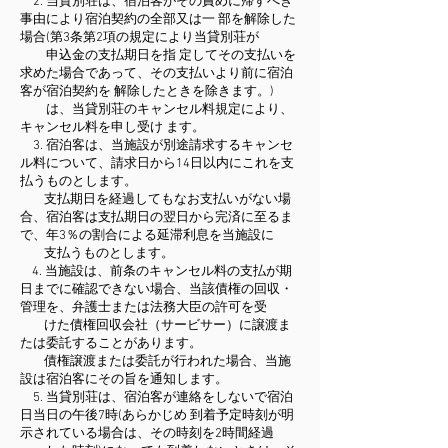
2. 当貸別荘は、宿泊客がその責めに帰すべき
事由により宿泊契約の全部又は一 部を解除した
場合(第3条第2項の規定により当貸別荘が
申込金の支払期日を指 定してその支払いを
求めた場合であって、その支払いより前に宿泊
客が宿泊契約を 解除したときを除きます。)
は、当貸別荘のキャンセル料規定により、
キャンセル料を申し受け ます。
3. 宿泊客は、当施設が別途請求するキャンセ
ル料について、請求日から14日以内にこれを支
払うものとします。
支払期日を経過してもなお支払いがない場
合、宿泊客は支払期日の翌日から完済に至るま
で、年3％の割合による延滞利息を当施設に
支払うものとします。
4. 当施設は、前条のキャンセル料の支払が期
日までに確認できない場合、当該債権の回収・
管理を、弁護士または法務大臣の許可を受
けた債権回収会社（サービサー）に譲渡ま
たは委託することがあります。
債権譲渡または委託が行われた場合、当施
設は宿泊客にその旨を通知します。
5. 当貸別荘は、宿泊客が連絡をしないで宿泊
日当日の午後7時(あらかじめ 到着予定時刻が明
示されている場合は、その時刻を2時間経過