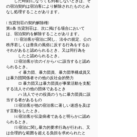
した時刻)になっても到着しないときは、そ
の宿泊契約は宿泊客により解除されたものとみ
なし処理することがあります。
( 当貸別荘の契約解除権)
第6条 当貸別荘は、次に掲げる場合において
は、宿泊契約を解除することがあります。
(1) 宿泊客が宿泊に関し、法令の規定、公の
秩序若しくは善良の風俗に反する行為をするお
それがあると認められるとき、又は同行為を
したと認められるとき。
(2)宿泊客が次のイからハに該当すると認め
られるとき。
イ 暴力団、暴力団員、暴力団準構成員又
は暴力団関係者その他の反社会的勢力
ロ 暴力団又は暴力団員が事業活動を支配
する法人その他の団体であるとき
ハ 法人でその役員のうちに暴力団員に該
当する者があるもの
(3)宿泊客が他の宿泊客に著しい迷惑を及ぼ
す言動をしたとき。
(4)宿泊客が伝染病者であると明らかに認め
られるとき。
(5)宿泊に関し暴力的要求行為が行われ、又
は合理的な範囲を超える負担を求められたと