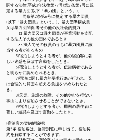
イ 暴力団員による不当な行為の防止等に
関する法律(平成3年法律第77号)第2 条第2号に規
定する暴力団(以下「暴力団」という。)、
同条第2条第6号に規定 する暴力団員
(以下「暴力団員」という。)、暴力団準構成員
又は暴力団関係 者その他の反社会的勢力
ロ 暴力団又は暴力団員が事業活動を支配
する法人その他の団体であるとき
ハ 法人でその役員のうちに暴力団員に該
当する者があるもの
(5)宿泊しようとする者が、他の宿泊客に著
しい迷惑を及ぼす言動をしたとき。
(6)宿泊しようとする者が、伝染病者である
と明らかに認められるとき。
(7)宿泊に関し暴力的要求行為が行われ、又
は合理的な範囲を超える負担を求められたと
き。
(8)天災、施設の故障、その他やむを得ない
事由により宿泊させることができないとき。
(9)宿泊しようとする者が、周囲の居住者に
著しい迷惑を及ぼす言動をしたとき。
(宿泊客の契約解除権)
第5条 宿泊客は、当貸別荘に申し出て、宿泊契
約を解除することができます。