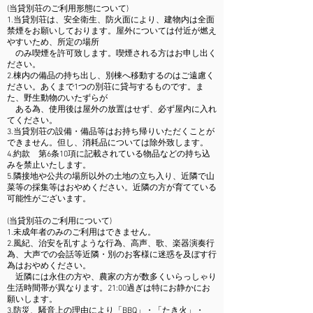
(当貸別荘のご利用形態について)​
1.当貸別荘は、安全衛生、防火面により、建物内は全面
禁煙をお願いしております。屋外については付近が燃え
やすいため、所定の場所
のみ喫煙を許可致します。喫煙される方はお申し出く
ださい。
2.棟内の備品の持ち出し、別棟へ移動するのはご遠慮く
ださい。あくまで1つの別荘に貸与するものです。ま
た、野生動物のいたずらが
ある為、使用後は屋外の放置はせず、必ず屋内に入れ
てください。
3.当貸別荘の設備・備品等はお持ち帰りいただくことが
できません。但し、消耗品については除外致します。
4.約款 第6条10項に記載されている物品などの持ち込
みを禁止いたします。
5.隣接地や公共の場所以外の土地の立ち入り、近隣で山
菜等の採集等はおやめください。近隣の方が育てている
可能性がございます。​
(当貸別荘のご利用について)​
1.未成年者のみのご利用はできません。
2.風紀、治安を乱すような行為、高声、歌、楽器演奏行
為、大声での会話等近隣・別のお客様に迷惑を及ぼす行
為はおやめください。
近隣には永住の方や、農家の方が数多くいらっしゃり
生活時間帯が異なります。21:00過ぎは特にお静かにお
願いします。
3.防災、騒音上の理由により「BBQ」・「たき火」・