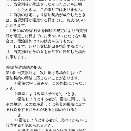
し、当貸別荘が承諾をしなかったことを証明
したときは、この限りではありません。
2. 前項の規定により宿泊契約が成立したとき
は、当貸別荘が指定する日までに、お支払いい
ただきます。
3.第2項の宿泊料金を同項の規定により当貸別
荘が指定した日までにお支払いい ただけない場
合は、宿泊契約はその効力を失うものと
します。ただし支払期日を指定するに当た
り、当貸別荘がその旨を宿泊客に告知した場合
に限ります。
(宿泊契約締結の拒否)
第4条 当貸別荘は、次に掲げる場合において、
宿泊契約の締結に応じないことがあります。
(1)宿泊の申し込みが、この約款によらない
とき。
(2)満室により客室の余裕がないとき。
(3)宿泊しようとする者が、宿泊に関し、法
令の規定、公の秩序若しくは善良の風俗に反す
る行為をするおそれがあると認められると
き。
(4) 宿泊しようとする者が、次のイからハに
該当すると認められるとき。