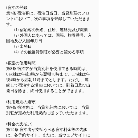
(宿泊の登録)
第7条 宿泊客は、宿泊日当日、当貸別荘のフロ
ントにおいて、次の事項を登録していただきま
す。
(1) 宿泊客の氏名、住所、連絡先及び職業
(2) 外国人にあっては、国籍、旅券番号、入
国地及び入国年月日
(3) 出発日
(4) その他当貸別荘が必要と認める事項
(客室の使用時間)
第8条 宿泊客が当貸別荘を使用できる時間は、
Oak棟は午後3時から翌朝10時まで、Elm棟は午
後4時から翌朝11時までとします。ただし、連
続して宿泊する場合においては、到着日及び出
発日を除き、終日使用することができます。
(利用規則の遵守)
第9条 宿泊客は、当貸別荘内においては、当貸
別荘が定めた利用規約に従っていただきます。
(料金の支払い)
第10条 宿泊者が支払うべき宿泊料金等の内訳
は、各予約サイト、または、当ウェブサイトに