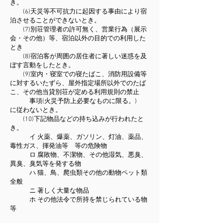
き。
(6)天災等不可抗力に起因する事由により宿
泊させることができないとき。
(7)別荘管理者の許可無く、営業行為（展示
会・その他）等、宿泊以外の目的での利用した
とき
(8)宿泊客が周囲の居住者に著しい迷惑を及
ぼす言動をしたとき。
(9)室内・寝室での寝たばこ、消防用設備等
に対するいたずら、屋外指定場所以外でのたば
こ、その他当貸別荘が定める利用規則の禁止
事項(火災予防上必要なものに限る。)
に従わないとき。
(10)下記物品などの持ち込みが行われたと
き。
イ 火薬、爆薬、ガソリン、灯油、薬品、
毒性ガス、揮発油等 等の危険物
ロ 腐敗物、不潔物、その他湿気、悪臭、
異臭、臭気等を発する物
ハ 猫、鳥、爬虫類その他の動物ペット類
全般
ニ 著しく大量な物品
ホ その他法令で所持を禁じられている物
等