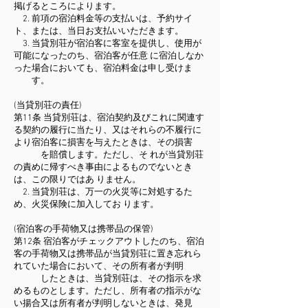
掲げるところによります。
2. 前項の宿泊料金等の支払いは、予約サイ
ト、または、当日お支払いいただきます。
3. 当貸別荘が宿泊客に客室を提供し、使用が
可能になったのち、宿泊客が任意 に宿泊しなか
った場合においても、宿泊料金は申し受けま
す。
(当貸別荘の責任)
第11条 当貸別荘は、宿泊契約及びこれに関連す
る契約の履行に当たり、又はそれらの不履行に
より宿泊客に損害を与えたときは、その損害
を賠償します。ただし、そ れが当貸別荘
の責めに帰すべき事由によるものでないとき
は、この限りではあ りません。
2. 当貸別荘は、万一の火災等に対処するた
め、
火災保険
に加入してお ります。
(宿泊客の手荷物又は携帯品の保管)
第12条 宿泊客がチェックアウトしたのち、宿泊
客の手荷物又は携帯品が当貸別荘に置き忘れら
れていた場合において、その所有者が判明
したときは、当貸別荘は、その指示を求
めるものとします。ただし、所有者の指示がな
い揚合又は所有者が判明しないときは、発見