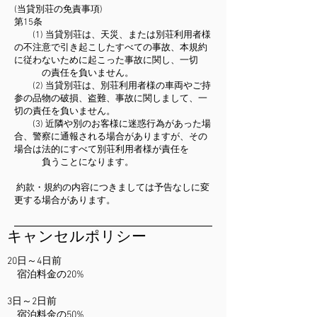
(当貸別荘の免責事項)
第15条
(1) 当貸別荘は、天災、または別荘利用者様
の不注意で引き起こしたすべての事故、本規約
に従わないために起こった事故に関し、一切
の責任を負いません。
(2) 当貸別荘は、別荘利用者様の車両やご持
参の品物の破損、盗難、事故に関しまして、一
切の責任を負いません。
(3) 近隣や別のお客様に迷惑行為があった場
合、警察に通報される場合がありますが、その
場合は法的にすべて別荘利用者様が責任を
負うことになります。
約款・規約の内容につきましては予告なしに変
更する場合があります。
​キャンセルポリシー
20日～4日前
宿泊料金の20%
3日～2日前
宿泊料金の50%