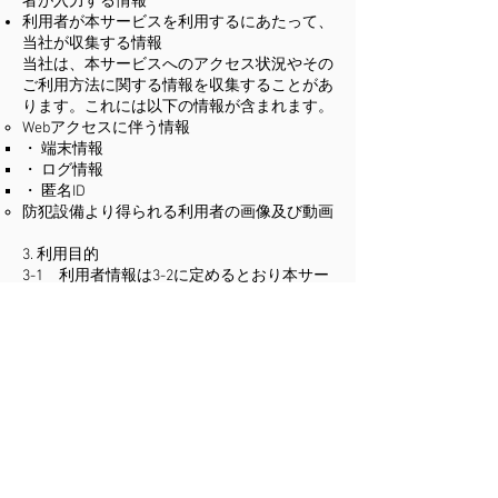
者が入力する情報
利用者が本サービスを利用するにあたって、
当社が収集する情報
当社は、本サービスへのアクセス状況やその
ご利用方法に関する情報を収集することがあ
ります。これには以下の情報が含まれます。
Webアクセスに伴う情報
・ 端末情報
・ ログ情報
・ 匿名ID
防犯設備より得られる利用者の画像及び動画
3. 利用目的
3-1 利用者情報は3-2に定めるとおり本サー
ビスの提供のために利用されるほか、3-3に
定めるとおり、その他の目的にも利用
される場合があります。
3-2 本サービスのサービス提供にかかわる
利用者情報の具体的な利用目的は以下のとお
りです。
法令で定められた宿泊者管理のため
宿泊前後におけるご利用手続き、ご案内の為
当貸別荘の広告又は宣伝、キャンペーンの連
絡（電子メールの送信及びチラシ、その他の