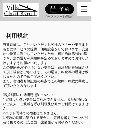
予約
☆ベストレート保証☆
利用規約
当貸別荘は、ご利用いただくお客様のマナーやモラルを
もとにサービスの提供・価格設定をしております。安全
かつ快適に過ごしていただくため、宿泊約款第9条に基
づき、次の通り利用規約を定めておりますのでお守り頂
けますようお願いいたします。
この規約をお守り頂けない場合は、宿泊契約を解除させ
て頂く場合がございます。その場合、料金等の返却は致
しませんので予めご了承ください。
また、宿泊者名簿記載の時点でこの規約・約款に同意し
て頂いたとみなします。
(当貸別荘のご利用形態について)​
1.定員より多い場合はご利用できません。また宿泊しな
いご友人・ご親戚を呼び別荘及び庭のご利用はできませ
ん。
2.ペット同伴での宿泊はできません。
3.複数の別荘に宿泊する場合に、定員を超えて一つの別
荘に集まるのは安全面・設備面からおやめください。