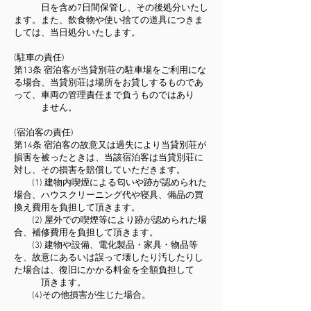
日を含め7日間保管し、その後処分いたし
ます。また、飲食物や使い捨ての道具につきま
しては、当日処分いたします。
(駐車の責任)
第13条 宿泊客が当貸別荘の駐車場をご利用にな
る場合、当貸別荘は場所をお貸しするものであ
って、車両の管理責任まで負うものではあり
ません。
(宿泊客の責任)
第14条 宿泊客の故意又は過失により当貸別荘が
損害を被ったときは、当該宿泊客は当貸別荘に
対し、その損害を賠償していただきます。
(1) 建物内喫煙による匂いや跡が認められた
場合、ハウスクリーニング代や寝具、備品の買
換え費用を負担して頂きます。
(2) 屋外での喫煙等により跡が認められた場
合、補修費用を負担して頂きます。
(3) 建物や設備、電化製品・家具・物品等
を、故意にあるいは誤って壊したり汚したりし
た場合は、復旧にかかる料金を全額負担して
頂きます。
(4)その他損害が生じた場合。